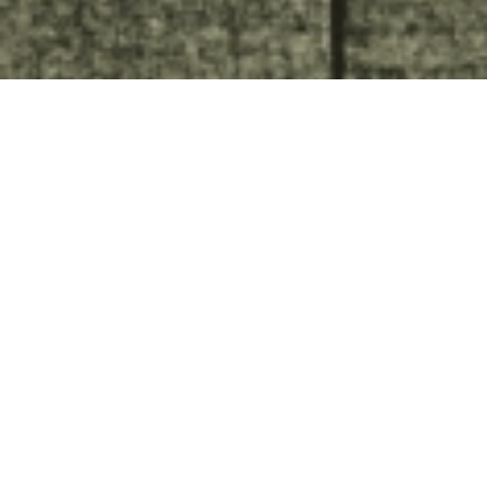
Tallinna tänavavalgustid.
Kutsutud
arhitektuurikonkurss I koht
Tallinn
1991.a kirjutab Aivar Habakuk linnalehes: Tallinna
valgustid on kahjuks jäänud ilmetuks isegi meie
lähimate naabritega võrreldes. Õigupoolest ei ole meil